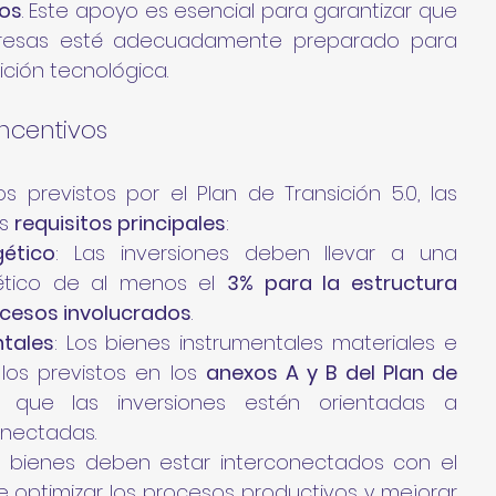
ros
. Este apoyo es esencial para garantizar que 
resas esté adecuadamente preparado para 
ición tecnológica.
Incentivos
 previstos por el Plan de Transición 5.0, las 
s 
requisitos principales
:
ético
: Las inversiones deben llevar a una 
tico de al menos el 
3% para la estructura 
ocesos involucrados
.
ntales
: Los bienes instrumentales materiales e 
los previstos en los 
anexos A y B del Plan de 
a que las inversiones estén orientadas a 
onectadas.
s bienes deben estar interconectados con el 
e optimizar los procesos productivos y mejorar 