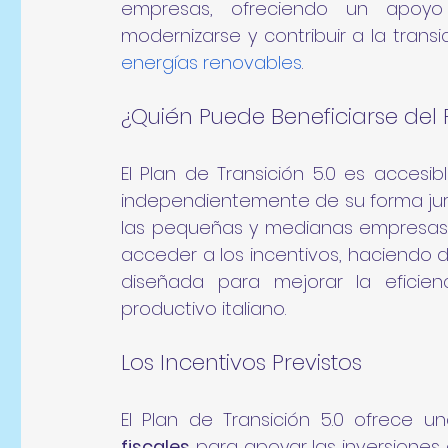
empresas, ofreciendo un apoy
modernizarse y contribuir a la transi
energías renovables
.
¿Quién Puede Beneficiarse del 
El Plan de Transición 5.0 es accesib
independientemente de su forma juríd
las pequeñas y medianas empresas
acceder a los incentivos, haciendo de
diseñada para mejorar la eficienc
productivo italiano.
Los Incentivos Previstos
El Plan de Transición 5.0 ofrece 
fiscales
 para apoyar las inversiones