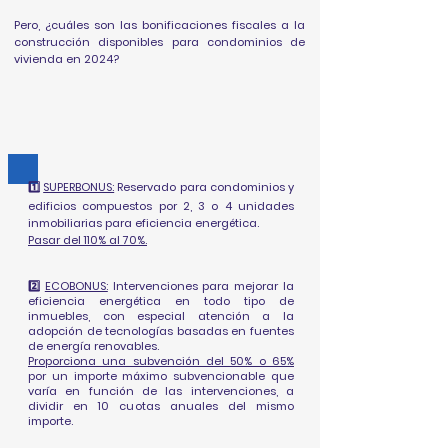
Pero, ¿cuáles son las bonificaciones fiscales a la
construcción disponibles para condominios de
vivienda en 2024?
1️⃣
SUPERBONUS:
Reservado para condominios y
edificios compuestos por 2, 3 o 4 unidades
inmobiliarias para eficiencia energética.
Pasar del 110% al 70%.
2️⃣
ECOBONUS:
Intervenciones para mejorar la
eficiencia energética en todo tipo de
inmuebles, con especial atención a la
adopción de tecnologías basadas en fuentes
de energía renovables.
Proporciona una subvención del 50% o 65%
por un importe máximo subvencionable que
varía en función de las intervenciones, a
dividir en 10 cuotas anuales del mismo
importe.