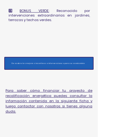
6️⃣
BONUS VERDE:
Reconocido por
intervenciones extraordinarias en jardines,
terrazas y techos verdes.
Descubre los mejores incentivos e intervenciones para su condominio
Para saber cómo financiar tu proyecto de
recalificación energética puedes consultar la
información contenida en la siguiente ficha y
luego contactar con nosotros si tienes alguna
duda.