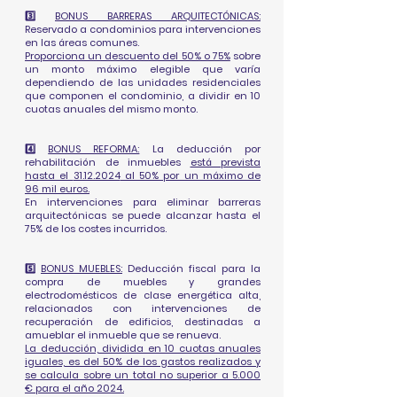
3️⃣
BONUS BARRERAS ARQUITECTÓNICAS:
Reservado a condominios para intervenciones
en las áreas comunes.
Proporciona un descuento del 50% o 75%
sobre
un monto máximo elegible que varía
dependiendo de las unidades residenciales
que componen el condominio, a dividir en 10
cuotas anuales del mismo monto.
4️⃣
BONUS REFORMA:
La deducción por
rehabilitación de inmuebles
está prevista
hasta el
31.12.2024
al 50% por un máximo de
96 mil euros.
En intervenciones para eliminar barreras
arquitectónicas se puede alcanzar hasta el
75% de los costes incurridos.
5️⃣
BONUS MUEBLES:
Deducción fiscal para la
compra de muebles y grandes
electrodomésticos de clase energética alta,
relacionados con intervenciones de
recuperación de edificios, destinadas a
amueblar el inmueble que se renueva.
La deducción, dividida en 10 cuotas anuales
iguales, es del 50% de los gastos realizados y
se calcula sobre un total no superior a 5.000
€ para el año 2024.