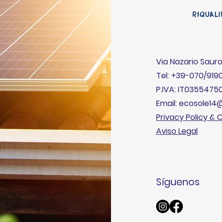
Via Nazario Sauro 
Tel: +39-070/919
P.IVA: IT0355475
Email: ecosole1
Privacy Policy & 
Aviso Legal
Síguenos