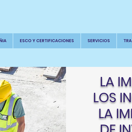
ÑIA
ESCO Y CERTIFICACIONES
SERVICIOS
TRA
LA I
LOS I
LA I
DE I