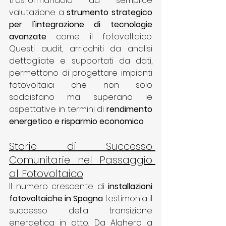
trasformandolo da semplice 
valutazione a 
strumento strategico 
per l'integrazione di tecnologie 
avanzate
 come il fotovoltaico. 
Questi audit, arricchiti da analisi 
dettagliate e supportati da dati, 
permettono di progettare impianti 
fotovoltaici che non solo 
soddisfano ma superano le 
aspettative in termini di 
rendimento 
energetico e risparmio economico
.
Storie di Successo 
Comunitarie nel Passaggio 
al Fotovoltaico
Il numero crescente di 
installazioni 
fotovoltaiche in Spagna
 testimonia il 
successo della transizione 
energetica in atto. Da Alghero a 