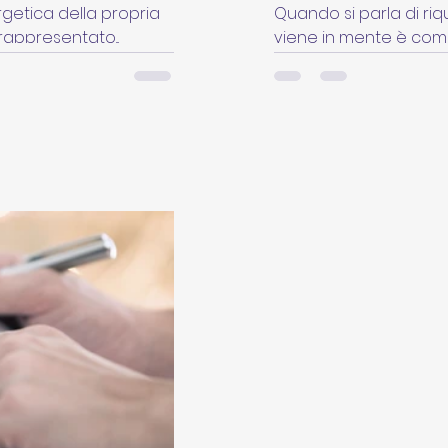
rgetica della propria
Quando si parla di riq
rappresentato...
viene in mente è come 